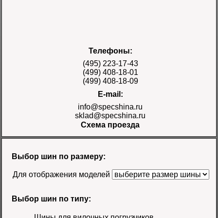
Шина 17.5-25 28PR
Телефоны:
E-3/L-3 TT Naaats
Цена 48000 руб.
(495) 223-17-43
(499) 408-18-01
(499) 408-18-09
E-mail:
info@specshina.ru
sklad@specshina.ru
Схема проезда
Шина 18.4-26 12PR
R-4 TL Galaxy
Цена
Выбор шин по размеру:
58500 руб.
Для отображения моделей
Выбор шин по типу:
Шины для вилочных погрузчиков