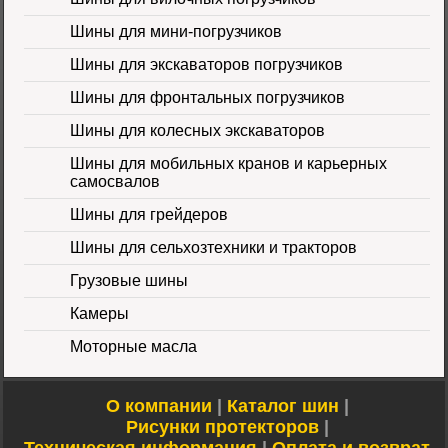
Шины для мини-погрузчиков
Шина 16.9-30
Шины для экскаваторов погрузчиков
14PR TL Galaxy
Цена 60000 руб.
Шины для фронтальных погрузчиков
Шины для колесных экскаваторов
Шины для мобильных кранов и карьерных
самосвалов
Шины для грейдеров
Шины для сельхозтехники и тракторов
Шина 16.9-24 16PR
IND-80 Ozka
Цена
Грузовые шины
46000 руб.
Камеры
Моторные масла
О компании
|
Каталог шин
|
Рисунки протекторов
|