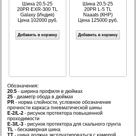
Шина 20.5-25
Шина 20.5-25
20PR EXR-300 TL
20PR L-5 TL
Galaxy (Индия)
Naaats (КНР)
Цена 102000 руб.
Цена 125000 руб.
Добавить в корзину
Добавить в корзину
Обозначения:
20.5
- ширина профиля в дюймах
25
- диаметр обода в дюймах
PR
- норма слойности, условное обозначение
прочности каркаса пневматической шины
E-2/L-2
- рисунок протектора повышенной
проходимости
E-3/L-3
- рисунок протектора для скального грунта
TL
- бескамерная шина
TT
- шина должна эксплуатироваться с камерой