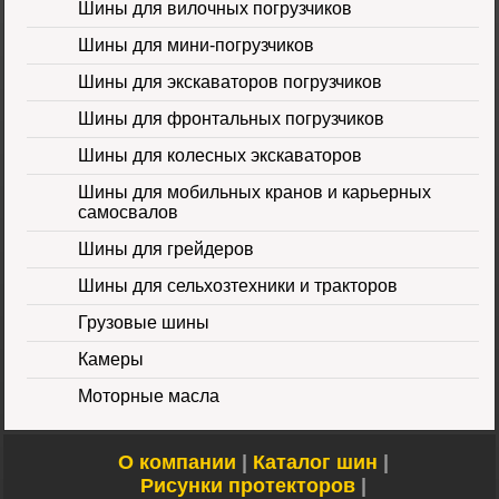
Шины для вилочных погрузчиков
Шины для мини-погрузчиков
Шина 16.9-30
Шины для экскаваторов погрузчиков
14PR TL Galaxy
Цена 60000 руб.
Шины для фронтальных погрузчиков
Шины для колесных экскаваторов
Шины для мобильных кранов и карьерных
самосвалов
Шины для грейдеров
Шины для сельхозтехники и тракторов
Шина 16.9-24 16PR
IND-80 Ozka
Цена
Грузовые шины
46000 руб.
Камеры
Моторные масла
О компании
|
Каталог шин
|
Рисунки протекторов
|