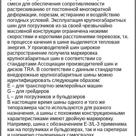
смеси для обеспечения сопротивляемости
растрескиванию от постоянной многократной
деформации, порезам, истиранию и воздействию
погодных условий. Эксплуатация крупногабаритных
шин для погрузчиков из-за своей чрезвычайно
массивной конструкции ограничена низкими
скоростями и короткими расстояниями перевозок, т.к.
в процессе качения в шине выделяется тепловая
энергия. У производителей шин широкое
распространение получила маркировка
крупногабаритных шин в соответствии со
стандартами Ассоциации производителей шин и
дисков TRA. В соответствии с данным стандартом
внедорожные крупногабаритные шины можно
идентифицировать следующим образом:
E – для транспортно-землеройных машин
G – для грейдеров
L – для погрузчиков и бульдозеров
В настоящее время шины одного и того же
типоразмера часто используются для разного
назначения, а шины с похожими конструкционными
характеристиками имеют двойную маркировку.
Например, шина с обозначением E-3/L-3 применима
как на погрузчиках и бульдозерах, так и на скреперах
и шарнирно сочлененных самосвалах.