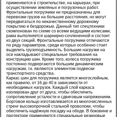
применяются в строительстве, на карьерах, при
осуществлении земляных и погрузочных работ.
Фронтальные погрузчики не предназначены для
перевозки грузов на большие расстояния, но могут
передвигаться по некачественному дорожному
покрытию и бездорожью. Данный тип спецтехники
скомпонован по схеме со всеми ведущими колесами,
рама выполняется шарнирно-сочлененной и состоит
из двух секций. Фронтальные погрузчики отличаются
по ряду параметров, среди которых особенно стоит
выделить грузоподъемность. Большие нагрузки на
оси накладывают специальные требования на
конструкцию шин. Кроме того, колеса погрузчика
постоянно подвергаются большим динамическим
нагрузкам, т.к. являются элементом подвески
транспортного средства.
Каркас шин для погрузчика является многослойным,
как правило, от 16 до 40 в зависимости от
необходимых нагрузок. Каждый слой каркаса
изолирован друг от друга, чтобы обеспечить
сопротивление усталости и сдвиговым напряжениям.
Бортовое кольцо изготавливается из многочисленных
стренг высокопрочной стальной проволоки, чтобы
обеспечить надёжную посадку на ободе. В боковине и
протекторе применяются специальные резиновые