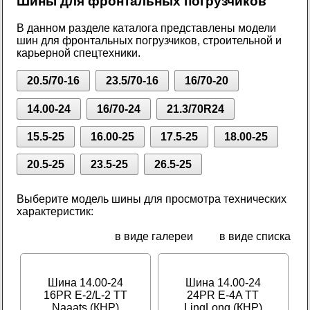
Шины для фронтальных погрузчиков
В данном разделе каталога представлены модели
шин для фронтальных погрузчиков, строительной и
карьерной спецтехники.
20.5/70-16
23.5/70-16
16/70-20
14.00-24
16/70-24
21.3/70R24
15.5-25
16.00-25
17.5-25
18.00-25
20.5-25
23.5-25
26.5-25
Выберите модель шины для просмотра технических
характеристик:
в виде галереи
в виде списка
Шина 14.00-24
Шина 14.00-24
16PR E-2/L-2 TT
24PR E-4A TT
Naaats (КНР)
LingLong (КНР)