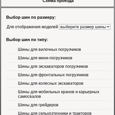
Схема проезда
Шина 18.4-26 12PR
R-4 TL Galaxy
Цена
Выбор шин по размеру:
58500 руб.
Для отображения моделей
Выбор шин по типу:
Шины для вилочных погрузчиков
Шины для мини-погрузчиков
Шина 16.9-30
Шины для экскаваторов погрузчиков
14PR TL Galaxy
Цена 60000 руб.
Шины для фронтальных погрузчиков
Шины для колесных экскаваторов
Шины для мобильных кранов и карьерных
самосвалов
Шины для грейдеров
Шины для сельхозтехники и тракторов
Шина 16.9-24 16PR