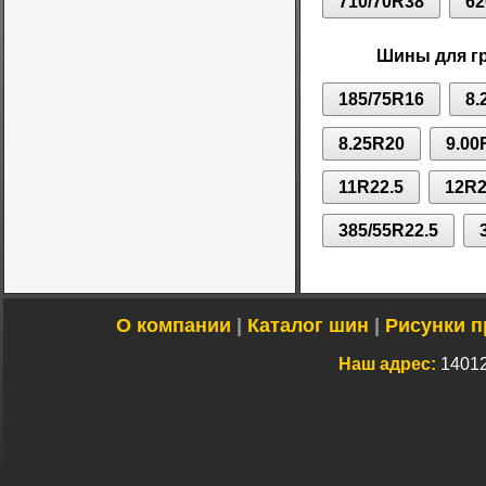
710/70R38
62
Шины для г
185/75R16
8.
8.25R20
9.00
11R22.5
12R2
385/55R22.5
О компании
|
Каталог шин
|
Рисунки п
Наш адрес:
14012