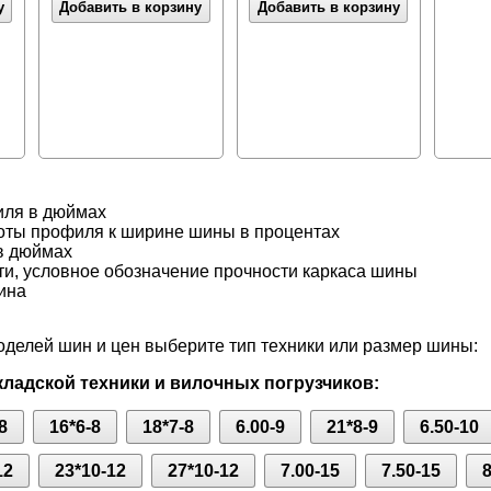
у
Добавить в корзину
Добавить в корзину
иля в дюймах
оты профиля к ширине шины в процентах
в дюймах
ти, условное обозначение прочности каркаса шины
ина
делей шин и цен выберите тип техники или размер шины:
ладской техники и вилочных погрузчиков:
8
16*6-8
18*7-8
6.00-9
21*8-9
6.50-10
12
23*10-12
27*10-12
7.00-15
7.50-15
8