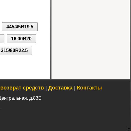
Шина 7.00-12 14PR
IND-04 TT Greckster
445/45R19.5
Цена 10500 руб.
16.00R20
315/80R22.5
 возврат средств
|
Доставка
|
Контакты
Центральная, д.83Б
0