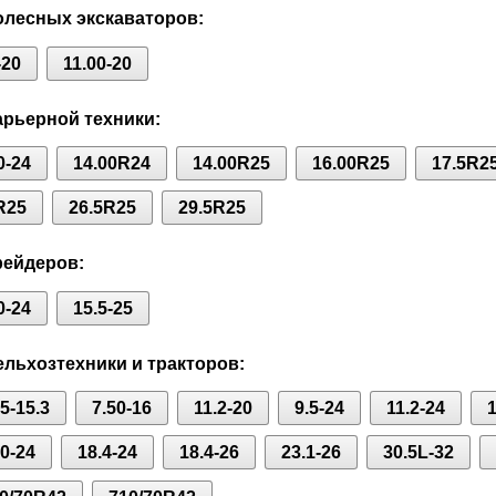
лесных экскаваторов:
-20
11.00-20
рьерной техники:
0-24
14.00R24
14.00R25
16.00R25
17.5R2
R25
26.5R25
29.5R25
рейдеров:
0-24
15.5-25
льхозтехники и тракторов:
75-15.3
7.50-16
11.2-20
9.5-24
11.2-24
1
80-24
18.4-24
18.4-26
23.1-26
30.5L-32