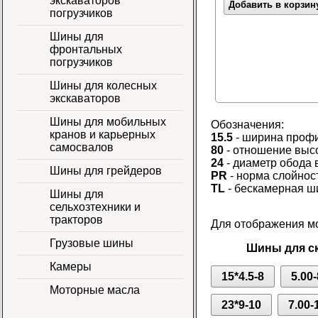
экскаваторов
Добавить в корзин
погрузчиков
Шины для
фронтальных
погрузчиков
Шины для колесных
экскаваторов
Шины для мобильных
Обозначения:
кранов и карьерных
15.5
- ширина проф
самосвалов
80
- отношение выс
24
- диаметр обода 
Шины для грейдеров
PR
- норма слойнос
TL
- бескамерная ш
Шины для
сельхозтехники и
тракторов
Для отображения мо
Грузовые шины
Шины для ск
Камеры
15*4.5-8
5.00-
Моторные масла
23*9-10
7.00-