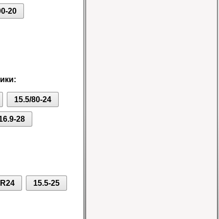
00-20
Шина 16.9-24 16PR
IND-80 Ozka
Цена
ики:
46000 руб.
15.5/80-24
16.9-28
Шина 10-16.5 10PR
ER-218 TL Nortec
0R24
15.5-25
Цена 12500 руб.