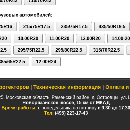
0/70R42
710/70R42
рузовых автомобилей:
25R16
215/75R17.5
235/75R17.5
435/50R19.5
R20
10.00R20
11.00R20
12.00R20
14.00-20
2.5
295/75R22.5
295/80R22.5
315/70R22.5
385/65R22.5
12.00R24
ротекторов
|
Техническая информация
|
Оплата и
5, Московская область, Раменский район, д. Островцы, ул. 
Новорязанское шоссе, 15 км от МКАД
Время работы:
с понедельника по пятницу
с 9.30 до 17.3
Тел:
(495) 223-17-43