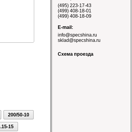
E-3/L-3 TT Naaats
(495) 223-17-43
Цена 48000 руб.
(499) 408-18-01
(499) 408-18-09
E-mail:
info@specshina.ru
sklad@specshina.ru
Схема проезда
Шина 18.4-26 12PR
R-4 TL Galaxy
Цена
58500 руб.
200/50-10
Шина 16.9-30
14PR TL Galaxy
Цена 60000 руб.
.15-15