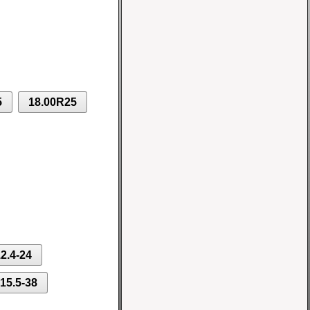
Шина 10-16.5 8PR
IND-02 TL Nortec
Цена 10700 руб.
5
18.00R25
Шина 5.00-8 10PR
IND-04 TT Greckster
Цена 3600 руб.
2.4-24
15.5-38