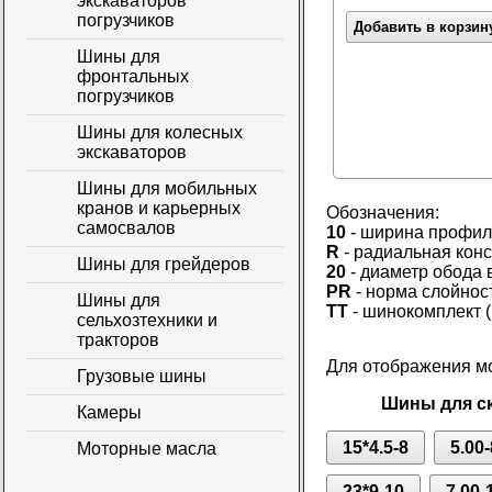
экскаваторов
погрузчиков
Добавить в корзин
Шины для
фронтальных
погрузчиков
Шины для колесных
экскаваторов
Шины для мобильных
кранов и карьерных
Обозначения:
самосвалов
10
- ширина профил
R
- радиальная кон
Шины для грейдеров
20
- диаметр обода 
PR
- норма слойнос
Шины для
TT
- шинокомплект (
сельхозтехники и
тракторов
Для отображения мо
Грузовые шины
Шины для ск
Камеры
15*4.5-8
5.00-
Моторные масла
23*9-10
7.00-