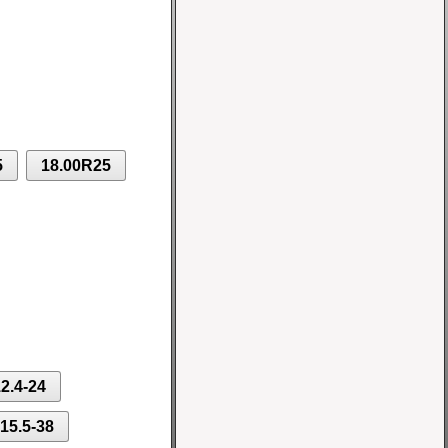
Шина 10-16.5 8PR
IND-02 TL Nortec
Цена 10700 руб.
5
18.00R25
Шина 5.00-8 10PR
IND-04 TT Greckster
Цена 3600 руб.
2.4-24
15.5-38