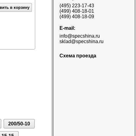
E-3/L-3 TT Naaats
(495) 223-17-43
Цена 48000 руб.
вить в корзину
(499) 408-18-01
(499) 408-18-09
E-mail:
info@specshina.ru
sklad@specshina.ru
Схема проезда
Шина 18.4-26 12PR
R-4 TL Galaxy
Цена
58500 руб.
Шина 16.9-30
200/50-10
14PR TL Galaxy
Цена 60000 руб.
.15-15