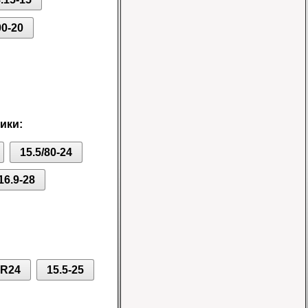
00-20
Шина 16.9-24 16PR
IND-80 Ozka
Цена
46000 руб.
ики:
15.5/80-24
16.9-28
Шина 10-16.5 10PR
ER-218 TL Nortec
Цена 12500 руб.
0R24
15.5-25