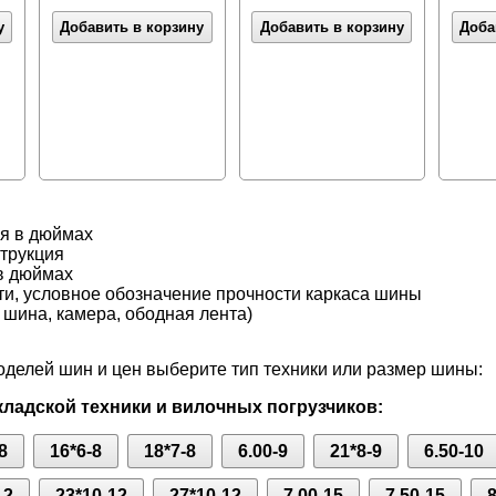
у
Добавить в корзину
Добавить в корзину
Доба
я в дюймах
струкция
в дюймах
ти, условное обозначение прочности каркаса шины
 шина, камера, ободная лента)
делей шин и цен выберите тип техники или размер шины:
ладской техники и вилочных погрузчиков:
8
16*6-8
18*7-8
6.00-9
21*8-9
6.50-10
12
23*10-12
27*10-12
7.00-15
7.50-15
8