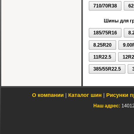
710/70R38
62
Шины для г
185/75R16
8.
8.25R20
9.00
11R22.5
12R2
385/55R22.5
О компании
|
Каталог шин
|
Рисунки п
Наш адрес:
14012