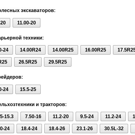
лесных экскаваторов:
-20
11.00-20
рьерной техники:
0-24
14.00R24
14.00R25
16.00R25
17.5R2
R25
26.5R25
29.5R25
рейдеров:
0-24
15.5-25
льхозтехники и тракторов:
75-15.3
7.50-16
11.2-20
9.5-24
11.2-24
1
80-24
18.4-24
18.4-26
23.1-26
30.5L-32