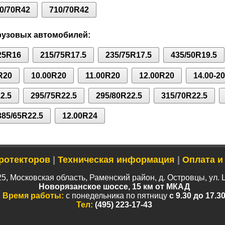
0/70R42
710/70R42
рузовых автомобилей:
25R16
215/75R17.5
235/75R17.5
435/50R19.5
R20
10.00R20
11.00R20
12.00R20
14.00-20
2.5
295/75R22.5
295/80R22.5
315/70R22.5
385/65R22.5
12.00R24
ротекторов
|
Техническая информация
|
Оплата и
5, Московская область, Раменский район, д. Островцы, ул. 
Новорязанское шоссе, 15 км от МКАД
Время работы:
с понедельника по пятницу
с 9.30 до 17.3
Тел:
(495) 223-17-43