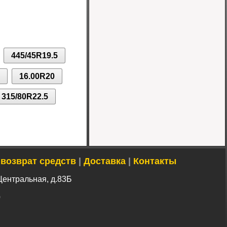
Шина 7.00-12 14PR
IND-04 TT Greckster
Цена 10500 руб.
445/45R19.5
16.00R20
315/80R22.5
 возврат средств
|
Доставка
|
Контакты
Центральная, д.83Б
0