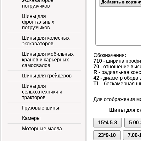
экскаваторов
Добавить в корзин
погрузчиков
Шины для
фронтальных
погрузчиков
Шины для колесных
экскаваторов
Шины для мобильных
Обозначения:
кранов и карьерных
710
- ширина профи
самосвалов
70
- отношение выс
R
- радиальная кон
Шины для грейдеров
42
- диаметр обода 
TL
- бескамерная ш
Шины для
сельхозтехники и
тракторов
Для отображения мо
Грузовые шины
Шины для ск
Камеры
15*4.5-8
5.00-
Моторные масла
23*9-10
7.00-