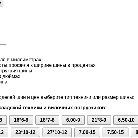
у
ля в миллиметрах
оты профиля к ширине шины в процентах
струкция шины
в дюймах
ина
делей шин и цен выберите тип техники или размер шины:
ладской техники и вилочных погрузчиков:
8
16*6-8
18*7-8
6.00-9
21*8-9
6.50-10
12
23*10-12
27*10-12
7.00-15
7.50-15
8