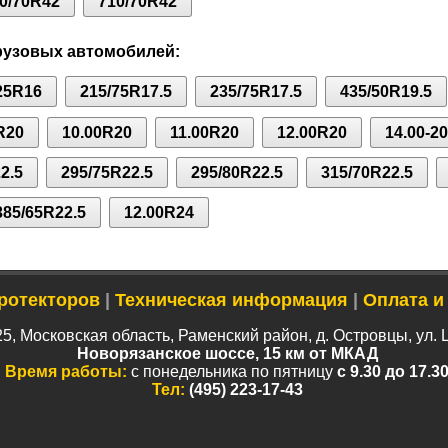
0/70R42
710/70R42
рузовых автомобилей:
25R16
215/75R17.5
235/75R17.5
435/50R19.5
R20
10.00R20
11.00R20
12.00R20
14.00-20
2.5
295/75R22.5
295/80R22.5
315/70R22.5
385/65R22.5
12.00R24
ротекторов
|
Техническая информация
|
Оплата и
5, Московская область, Раменский район, д. Островцы, ул. 
Новорязанское шоссе, 15 км от МКАД
Время работы:
с понедельника по пятницу
с 9.30 до 17.3
Тел:
(495) 223-17-43