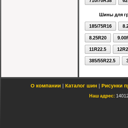
710/70R38
62
Шины для г
185/75R16
8.
8.25R20
9.00
11R22.5
12R2
385/55R22.5
О компании
|
Каталог шин
|
Рисунки п
Наш адрес:
14012