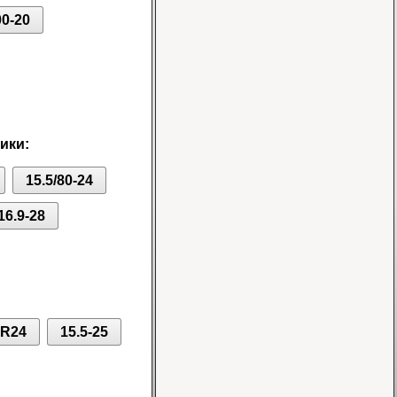
00-20
Шина 16.9-24 16PR
IND-80 Ozka
Цена
ики:
46000 руб.
15.5/80-24
16.9-28
Шина 10-16.5 10PR
ER-218 TL Nortec
0R24
15.5-25
Цена 12500 руб.