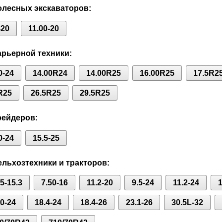
лесных экскаваторов:
-20
11.00-20
рьерной техники:
0-24
14.00R24
14.00R25
16.00R25
17.5R2
R25
26.5R25
29.5R25
рейдеров:
0-24
15.5-25
льхозтехники и тракторов:
75-15.3
7.50-16
11.2-20
9.5-24
11.2-24
1
80-24
18.4-24
18.4-26
23.1-26
30.5L-32