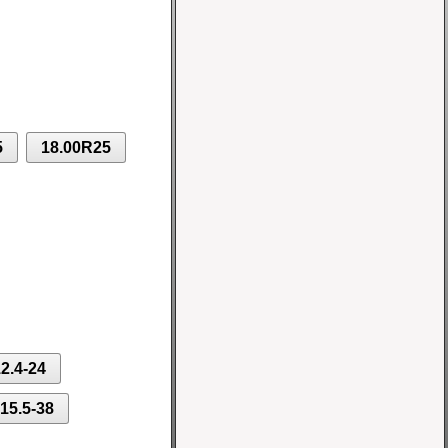
Шина 10-16.5 8PR
IND-02 TL Nortec
Цена 10700 руб.
5
18.00R25
Шина 5.00-8 10PR
IND-04 TT Greckster
Цена 3600 руб.
2.4-24
15.5-38