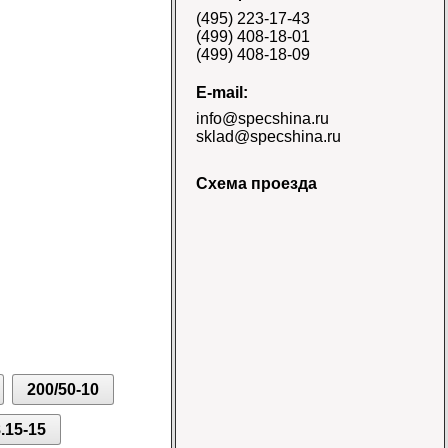
E-3/L-3 TT Naaats
(495) 223-17-43
Цена 48000 руб.
(499) 408-18-01
(499) 408-18-09
E-mail:
info@specshina.ru
sklad@specshina.ru
Схема проезда
Шина 18.4-26 12PR
R-4 TL Galaxy
Цена
58500 руб.
200/50-10
Шина 16.9-30
14PR TL Galaxy
Цена 60000 руб.
.15-15