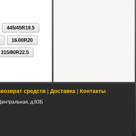
Шина 7.00-12 14PR
IND-04 TT Greckster
445/45R19.5
Цена 10500 руб.
16.00R20
315/80R22.5
 возврат средств
|
Доставка
|
Контакты
Центральная, д.83Б
0